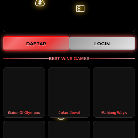
💵
DAFTAR
LOGIN
BEST WINS GAMES
🤑
Gates Of Olympus
Joker Jewel
Mahjong Ways
🤑